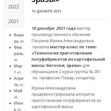
2022
10 ДЕКАБРЯ 2021
2021
10 декабря 2021 года
мастер
производственного обучения
Янва
Патрина Ирина Александровна
рь
38
провела
мастер-класс по теме:
Фев
«Технология приготовления
раль
полуфабрикатов из картофельной
45
массы: биточки, зразы»
для
Мар
обучающихся 2 курса группы № 281
т
43
по профессии Повар, кондитер.
Апре
ль
50
Ирина Александровна
Май
продемонстрировала алгоритм
44
приготовления полуфабрикатов из
Июн
картофельной массы.
ь
20