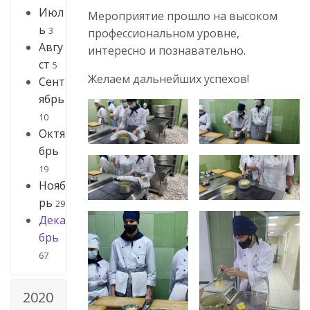
Июл
Мероприятие прошло на высоком
ь
3
профессиональном уровне,
Авгу
интересно и познавательно.
ст
5
Желаем дальнейших успехов!
Сент
ябрь
10
Октя
брь
19
Нояб
рь
29
Дека
брь
67
2020