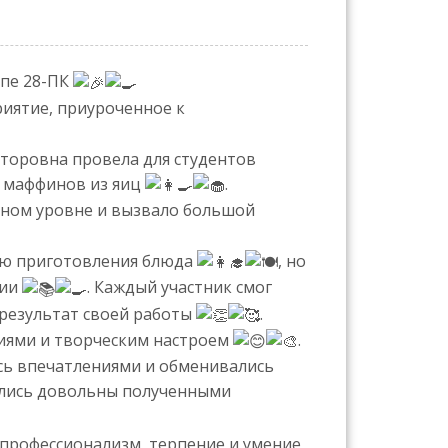
ппе 28-ПК
риятие, приуроченное к
торовна провела для студентов
х маффинов из яиц
.
ном уровне и вызвало большой
гию приготовления блюда
, но
рии
. Каждый участник смог
 результат своей работы
.
иями и творческим настроем
.
ись впечатлениями и обменивались
тались довольны полученными
 профессионализм, терпение и умение