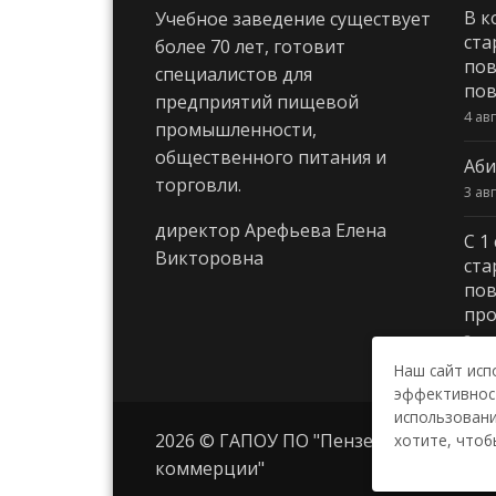
В к
Учебное заведение существует
ста
более 70 лет, готовит
пов
специалистов для
пов
предприятий пищевой
4 ав
промышленности,
общественного питания и
Аби
торговли.
3 ав
директор Арефьева Елена
С 1
Викторовна
ста
пов
про
3 ав
Наш сайт исп
эффективност
использовани
2026 © ГАПОУ ПО "Пензенский колле
хотите, чтоб
коммерции"