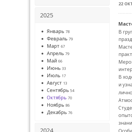
22 ОК
2025
Маст
Январь
В гру
78
Февраль
праз
79
Март
Масте
67
Апрель
практ
79
Май
66
Мероп
Июнь
33
интер
Июль
17
В ход
Август
13
и узн
Сентябрь
54
лично
Октябрь
70
Атмо
Ноябрь
86
Студе
Декабрь
76
опыт
знан
2024
Особу