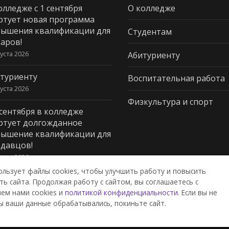
олледже с 1 сентября
О колледже
ртует новая программа
ышения квалификации для
Студентам
аров!
густа 2026
Абитуриенту
туриенту
Воспитательная работа
густа 2026
Физкультура и спорт
 сентября в колледже
ртует долгожданное
ышение квалификации для
давцов!
густа 2026
ользует файлы cookies, чтобы улучшить работу и повысить
ь сайта. Продолжая работу с сайтом, вы соглашаетесь с
ем нами cookies и
политикой конфиденциальности
. Если вы не
дж пищевой промышленности и
ы ваши данные обрабатывались, покиньте сайт.