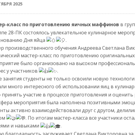
ТЯБРЯ 2025
ер-класс по приготовлению яичных маффинов
в гру
ппе 28-ПК состоялось увлекательное кулинарное мероп
днованию Дня яйца
.
р производственного обучения Андреева Светлана Вик
ический мастер-класс по приготовлению оригинальны
риятие было организовано на высоком профессиональ
ес у участников
.
е занятия студенты не только освоили новую техноло
али много интересного об использовании яиц в кулина
 принять участие в процессе приготовления и оценить
сфера мероприятия была наполнена позитивными эмоц
нты активно взаимодействовали друг с другом, делил
ом
. По итогам мастер-класса все участники ос
иями и навыками
.
ю благодарность заслуживает Светлана Викторовна за