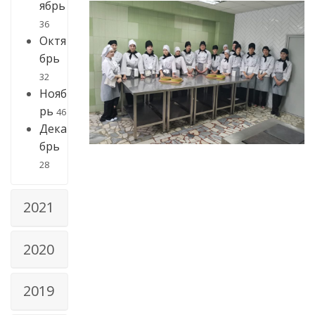
ябрь
36
Октя
брь
32
Нояб
рь
46
Дека
брь
28
2021
2020
2019