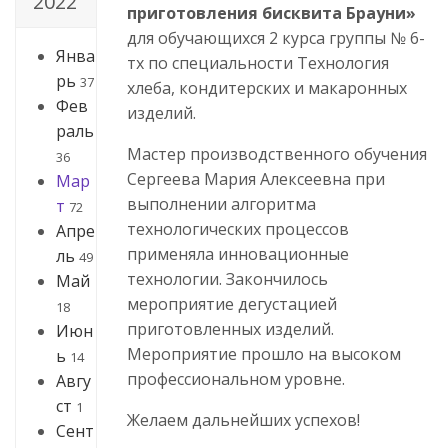
2022
приготовления бисквита Брауни»
для обучающихся 2 курса группы № 6-
Янва
тх по специальности Технология
рь
37
хлеба, кондитерских и макаронных
Фев
изделий.
раль
Мастер производственного обучения
36
Сергеева Мария Алексеевна при
Мар
выполнении алгоритма
т
72
технологических процессов
Апре
применяла инновационные
ль
49
технологии. Закончилось
Май
мероприятие дегустацией
18
приготовленных изделий.
Июн
Мероприятие прошло на высоком
ь
14
профессиональном уровне.
Авгу
ст
1
Желаем дальнейших успехов!
Сент