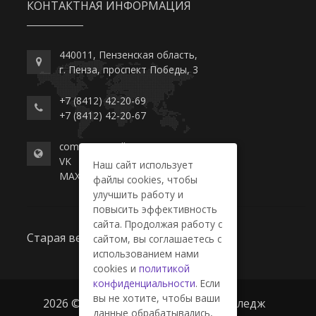
КОНТАКТНАЯ ИНФОРМАЦИЯ
440011, Пензенская область,
г. Пенза, проспект Победы, 3
+7 (8412) 42-20-69
+7 (8412) 42-20-67
commerce-college.ru
VK
Наш сайт использует
MAX
файлы cookies, чтобы
улучшить работу и
повысить эффективность
сайта. Продолжая работу с
Старая версия сайта
сайтом, вы соглашаетесь с
использованием нами
cookies и
политикой
конфиденциальности
. Если
вы не хотите, чтобы ваши
2026 © ГАПОУ ПО "Пензенский колледж
данные обрабатывались,