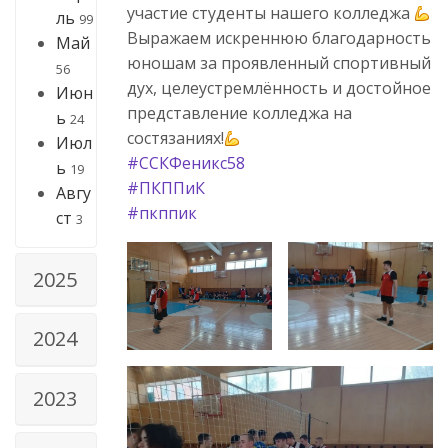
участие студенты нашего колледжа
ль
99
Выражаем искреннюю благодарность
Май
юношам за проявленный спортивный
56
дух, целеустремлённость и достойное
Июн
представление колледжа на
ь
24
состязаниях!
Июл
#ССКФеникс58
ь
19
#ПКППиК
Авгу
#пкппик
ст
3
2025
2024
2023