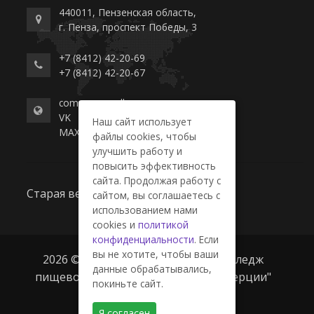
440011, Пензенская область,
г. Пенза, проспект Победы, 3
+7 (8412) 42-20-69
+7 (8412) 42-20-67
commerce-college.ru
VK
Наш сайт использует
MAX
файлы cookies, чтобы
улучшить работу и
повысить эффективность
сайта. Продолжая работу с
Старая версия сайта
сайтом, вы соглашаетесь с
использованием нами
cookies и
политикой
конфиденциальности
. Если
вы не хотите, чтобы ваши
2026 © ГАПОУ ПО "Пензенский колледж
данные обрабатывались,
пищевой промышленности и коммерции"
покиньте сайт.
Я согласен