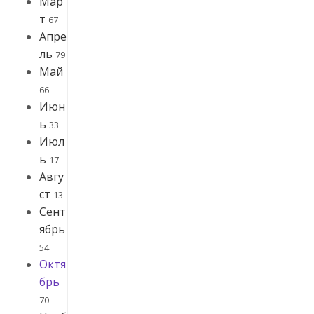
Мар
т
67
Апре
ль
79
Май
66
Июн
ь
33
Июл
ь
17
Авгу
ст
13
Сент
ябрь
54
Октя
брь
70