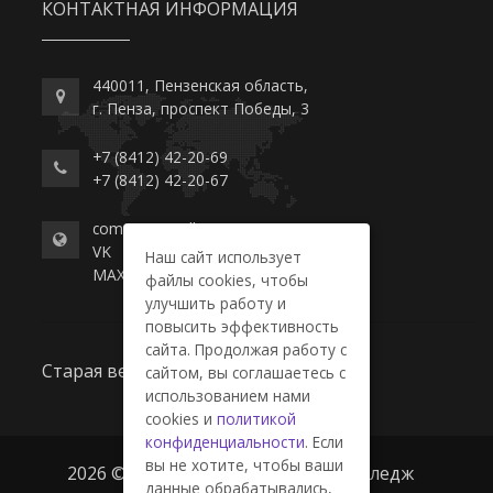
КОНТАКТНАЯ ИНФОРМАЦИЯ
440011, Пензенская область,
г. Пенза, проспект Победы, 3
+7 (8412) 42-20-69
+7 (8412) 42-20-67
commerce-college.ru
VK
Наш сайт использует
MAX
файлы cookies, чтобы
улучшить работу и
повысить эффективность
сайта. Продолжая работу с
Старая версия сайта
сайтом, вы соглашаетесь с
использованием нами
cookies и
политикой
конфиденциальности
. Если
вы не хотите, чтобы ваши
2026 © ГАПОУ ПО "Пензенский колледж
данные обрабатывались,