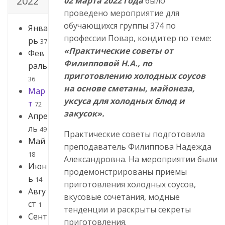
2022
02 марта 2022 года
было
проведено мероприятие для
обучающихся группы 374 по
Янва
профессии Повар, кондитер по теме:
рь
37
«Практические советы от
Фев
Филипповой Н.А., по
раль
приготовлению холодных соусов
36
на основе сметаны, майонеза,
Мар
уксуса для холодных блюд и
т
72
закусок».
Апре
ль
49
Практические советы подготовила
Май
преподаватель Филиппова Надежда
18
Александровна. На мероприятии были
Июн
продемонстрированы приемы
ь
14
приготовления холодных соусов,
Авгу
вкусовые сочетания, модные
ст
1
тенденции и раскрыты секреты
Сент
приготовления.