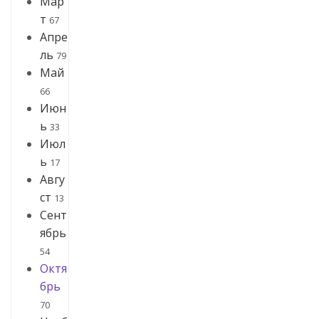
Мар
т
67
Апре
ль
79
Май
66
Июн
ь
33
Июл
ь
17
Авгу
ст
13
Сент
ябрь
54
Октя
брь
70