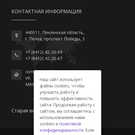
КОНТАКТНАЯ ИНФОРМАЦИЯ
440011, Пензенская область,
г. Пенза, проспект Победы, 3
+7 (8412) 42-20-69
+7 (8412) 42-20-67
commerce-college.ru
VK
Наш сайт использует
MAX
файлы cookies, чтобы
улучшить работу и
повысить эффективность
сайта. Продолжая работу с
Старая версия сайта
сайтом, вы соглашаетесь с
использованием нами
cookies и
политикой
конфиденциальности
. Если