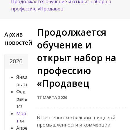
Продолжается обучение и открыт набор на
профессию «Продавец
Продолжается
Архив
новостей
обучение и
открыт набор на
2026
профессию
Янва
«Продавец
рь
71
Фев
17 МАРТА 2026
раль
103
Мар
В Пензенском колледже пищевой
т
84
промышленности и коммерции
Апре