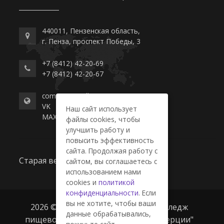
440011, Пензенская область,
г. Пенза, проспект Победы, 3
+7 (8412) 42-20-69
+7 (8412) 42-20-67
commerce-college.ru
VK
Наш сайт использует
MAX
файлы cookies, чтобы
улучшить работу и
повысить эффективность
сайта. Продолжая работу с
Старая версия сайта
сайтом, вы соглашаетесь с
использованием нами
cookies и
политикой
конфиденциальности
. Если
вы не хотите, чтобы ваши
2026 © ГАПОУ ПО "Пензенский колледж
данные обрабатывались,
пищевой промышленности и коммерции"