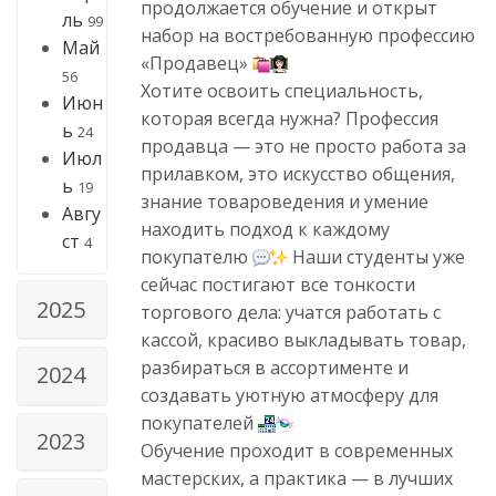
продолжается обучение и открыт
ль
99
набор на востребованную профессию
Май
«Продавец»
56
Хотите освоить специальность,
Июн
которая всегда нужна? Профессия
ь
24
продавца — это не просто работа за
Июл
прилавком, это искусство общения,
ь
19
знание товароведения и умение
Авгу
находить подход к каждому
ст
4
покупателю
Наши студенты уже
сейчас постигают все тонкости
2025
торгового дела: учатся работать с
кассой, красиво выкладывать товар,
разбираться в ассортименте и
2024
создавать уютную атмосферу для
покупателей
2023
Обучение проходит в современных
мастерских, а практика — в лучших