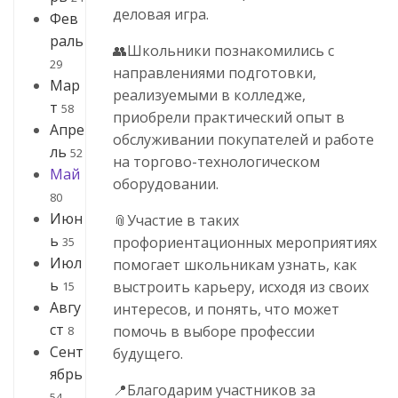
деловая игра.
Фев
раль
👥Школьники познакомились с
29
направлениями подготовки,
Мар
реализуемыми в колледже,
т
58
приобрели практический опыт в
Апре
обслуживании покупателей и работе
ль
52
на торгово-технологическом
Май
оборудовании.
80
Июн
📎Участие в таких
ь
профориентационных мероприятиях
35
Июл
помогает школьникам узнать, как
ь
выстроить карьеру, исходя из своих
15
Авгу
интересов, и понять, что может
ст
помочь в выборе профессии
8
Сент
будущего.
ябрь
📍Благодарим участников за
54