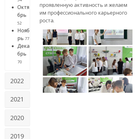
проявленную активность и желаем
Октя
им профессионального карьерного
брь
роста.
52
Нояб
рь
77
Дека
брь
70
2022
2021
2020
2019