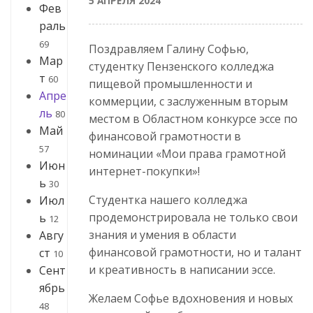
5 АПРЕЛЯ 2024
Фев
раль
69
Поздравляем Галину Софью,
Мар
студентку Пензенского колледжа
т
60
пищевой промышленности и
Апре
коммерции, с заслуженным вторым
ль
80
местом в Областном конкурсе эссе по
Май
финансовой грамотности в
57
номинации «Мои права грамотной
Июн
интернет-покупки»!
ь
30
Студентка нашего колледжа
Июл
продемонстрировала не только свои
ь
12
знания и умения в области
Авгу
финансовой грамотности, но и талант
ст
10
и креативность в написании эссе.
Сент
ябрь
Желаем Софье вдохновения и новых
48