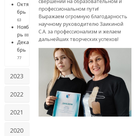
свершений на образовательном и
Октя
профессиональном пути!
брь
Выражаем огромную благодарность
63
научному руководителю Заикиной
Нояб
С.А. за профессионализм и желаем
рь
88
дальнейших творческих успехов!
Дека
брь
77
2023
2022
2021
2020