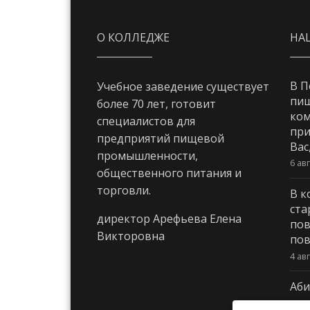
О КОЛЛЕДЖЕ
НА
В П
Учебное заведение существует
пи
более 70 лет, готовит
ком
специалистов для
при
предприятий пищевой
Вас
промышленности,
6 ав
общественного питания и
торговли.
В к
ста
директор Арефьева Елена
пов
Викторовна
пов
4 ав
Аби
3 ав