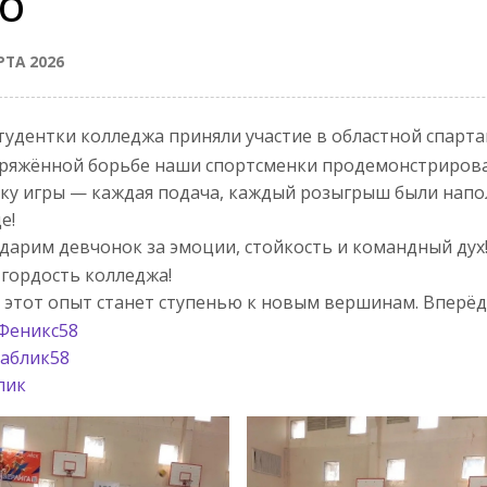
О
РТА 2026
тудентки колледжа приняли участие в областной спарта
ряжённой борьбе наши спортсменки продемонстриров
ку игры — каждая подача, каждый розыгрыш были напо
е!
дарим девчонок за эмоции, стойкость и командный дух
гордость колледжа!
 этот опыт станет ступенью к новым вершинам. Вперёд
Феникс58
аблик58
пик