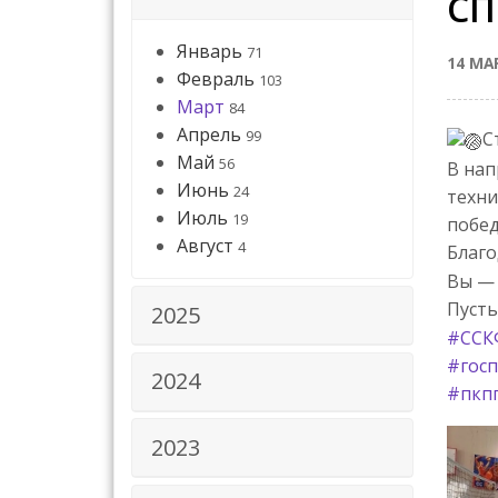
СП
Январь
71
14 МА
Февраль
103
Март
84
Апрель
99
С
Май
56
В нап
Июнь
24
техни
Июль
19
побед
Август
4
Благо
Вы — 
Пусть
2025
#ССК
#госп
2024
#пкп
2023