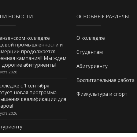
ШИ НОВОСТИ
ОСНОВНЫЕ РАЗДЕЛЫ
ензенском колледже
О колледже
щевой промышленности и
мерции продолжается
Студентам
емная кампания!!! Мы ждем
, дорогие абитуриенты!
Абитуриенту
густа 2026
Воспитательная работа
олледже с 1 сентября
ртует новая программа
Физкультура и спорт
ышения квалификации для
аров!
густа 2026
туриенту
густа 2026