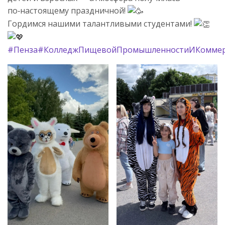
по‑настоящему праздничной!
Гордимся нашими талантливыми студентами!
#Пенза
#КолледжПищевойПромышленностиИКомме