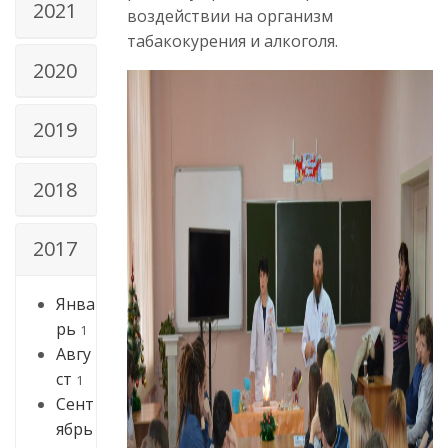
2021
воздействии на организм
табакокурения и алкоголя.
2020
2019
2018
2017
Янва
рь
1
Авгу
ст
1
Сент
ябрь