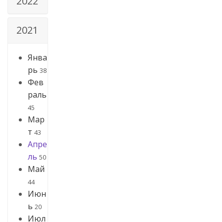
2022
2021
Янва
рь
38
Фев
раль
45
Мар
т
43
Апре
ль
50
Май
44
Июн
ь
20
Июл