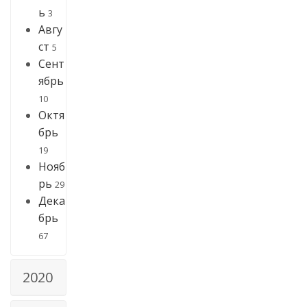
ь
3
Авгу
ст
5
Сент
ябрь
10
Октя
брь
19
Нояб
рь
29
Дека
брь
67
2020