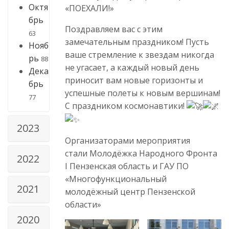
Октя
«ПОЕХАЛИ!»
брь
Поздравляем вас с этим
63
замечательным праздником! Пусть
Нояб
ваше стремление к звездам никогда
рь
88
не угасает, а каждый новый день
Дека
приносит вам новые горизонты и
брь
успешные полеты к новым вершинам!
77
С праздником космонавтики!
2023
Организаторами мероприятия
стали Молодёжка Народного Фронта
2022
I Пензенская область и ГАУ ПО
«Многофункциональный
2021
молодёжный центр Пензенской
области»
2020