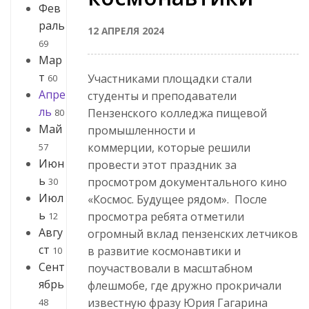
Фев
раль
12 АПРЕЛЯ 2024
69
Мар
т
Участниками площадки стали
60
Апре
студенты и преподаватели
ль
Пензенского колледжа пищевой
80
Май
промышленности и
коммерции, которые решили
57
Июн
провести этот праздник за
ь
просмотром документального кино
30
Июл
«Космос. Будущее рядом». После
ь
просмотра ребята отметили
12
Авгу
огромный вклад пензенских летчиков
ст
в развитие космонавтики и
10
Сент
поучаствовали в масштабном
ябрь
флешмобе, где дружно прокричали
известную фразу Юрия Гагарина
48