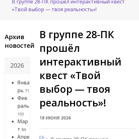
В группе 28-ПК прошёл интерактивный квест
«Твой выбор — твоя реальность»!
В группе 28-ПК
Архив
новостей
прошёл
интерактивный
2026
квест «Твой
Янва
выбор — твоя
рь
71
Фев
реальность»!
раль
103
18 ИЮНЯ 2026
Мар
т
84
Апре