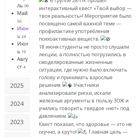
В группе 28-ПК прошёл
ль
99
интерактивный квест «Твой выбор —
Май
твоя реальность»! Мероприятие было
56
посвящено самой важной теме —
Июн
профилактике употребления
ь
24
психоактивных веществ.
Июл
18 июня студенты не просто слушали
ь
19
лекции, а полностью погрузились в
Авгу
смоделированные жизненные
ст
4
ситуации, где нужно было включать
голову и принимать взрослые
2025
решения.
Участники
анализировали риски, искали
железные аргументы в пользу ЗОЖ и
2024
учились говорить твёрдое «нет» под
давлением.
2023
Квест показал, что здоровье — это не
скучно, а круто!
Главная цель —