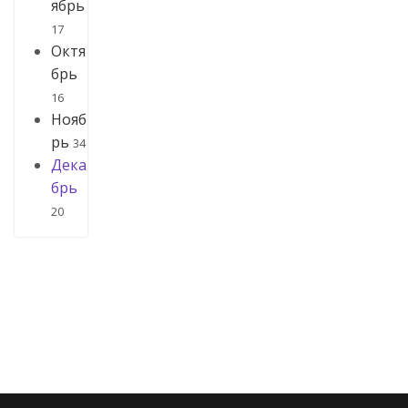
ябрь
17
Октя
брь
16
Нояб
рь
34
Дека
брь
20